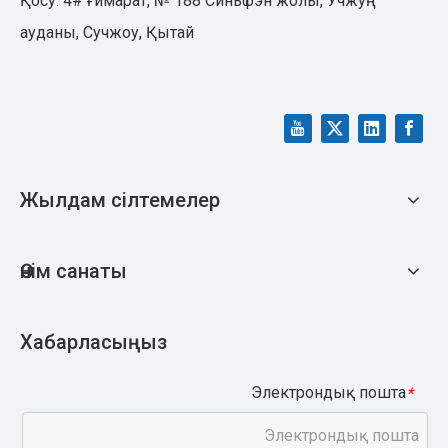
Қосу: 4# ғимарат, № 188 Синьфэн жолы, Учжуң
ауданы, Сучжоу, Қытай
Жылдам сілтемелер
Өнім санаты
Хабарласыңыз
Электрондық пошта
*