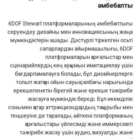
әмбебаптық
6DOF Stewart платформаларының әмбебаптығы
серуендеу дизайны мен инновациясының жаңа
мүмкіндіктерін ашады. Дәстүрлі тіркелген осьті
сапарлардан айырмашылығы, 6DOF
платформаларын қозғалыстар мен
сценарийлердің кең ауқымын имитациялау үшін
бағдарламалауға болады, бұл дизайнерлерге
толып жатқан ойын-сауық саябағы нарығында
ерекшеленетін бірегей және ерекше тәжірибе
жасауға мүмкіндік береді. Бұл икемділік
сонымен қатар аттракциондардың тақырыбы мен
теңшеуіне де таралады, өйткені платформаның
қозғалыстары үйлесімді және иммерсивті
тәжірибе жасау үшін аудио, визуалды және