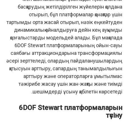
басқарудың жетілдірілген жүйелерін қолдана
отырып, бұл платформалар қонақтар үшін
тартымды орта жасай отырып, нәзік еңкейтуден
динамикалық айналдыруға дейін кең ауқымды
қозғалыстарды модельдей алады. Бұл мақалада
6DOF Stewart платформаларының ойын-сауық
саябағы аттракциондарына трансформациялық
әсері зерттеледі, олардың пайдаланушылардың
қатысуын арттыру, сапардың танымалдылығын
арттыру және операторларға ұмытылмас
тәжірибе жасау үшін жан-жақты және тиімді
шешімдерді ұсыну қабілетін көрсетеді.
6DOF Stewart платформаларын
түсіну