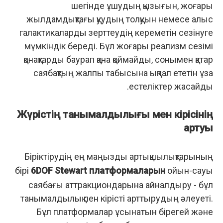
шегінде ұшудың қызығын, жоғары
жылдамдықтағы қуудың толқуын немесе алыс
галактикаларды зерттеудің кереметін сезінуге
мүмкіндік береді. Бұл жоғары реализм сезімі
қонақтарды баурап қана қоймайды, сонымен қатар
саябақтың жалпы табысына ықпал ететін ұзақ
естеліктер жасайды.
Жүрістің танымалдылығы мен кірісінің
артуы
Біріктірудің ең маңызды артықшылықтарының
бірі
6DOF Stewart платформаларын
ойын-сауық
саябағы аттракциондарына айналдыру - бұл
танымалдылық пен кірісті арттырудың әлеуеті.
Бұл платформалар ұсынатын бірегей және