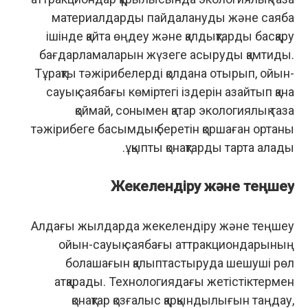
материалдарды пайдалануды және саябақ
ішінде қайта өңдеу және қалдықтарды басқару
бағдарламаларын жүзеге асыруды қамтиды.
Тұрақты тәжірибелерді қолдана отырып, ойын-
сауық саябағы көміртегі іздерін азайтып қана
қоймай, сонымен қатар экологиялық таза
тәжірибеге басымдық беретін қоршаған ортаны
ұқыпты қонақтарды тарта алады.
Жекелендіру және теңшеу
Алдағы жылдарда жекелендіру және теңшеу
ойын-сауық саябағы аттракциондарының
болашағын қалыптастыруда шешуші рөл
атқарады. Технологиядағы жетістіктермен
қонақтар қозғалыс қарқындылығын таңдау,