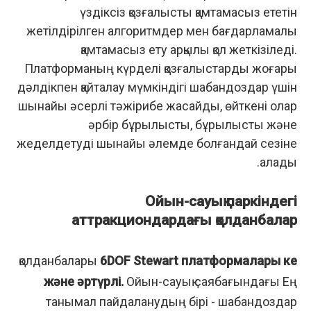
үздіксіз қозғалысты қамтамасыз ететін
жетілдірілген алгоритмдер мен бағдарламалық
қамтамасыз ету арқылы қол жеткізіледі.
Платформаның күрделі қозғалыстарды жоғары
дәлдікпен қайталау мүмкіндігі шабандоздар үшін
шынайы әсерлі тәжірибе жасайды, өйткені олар
әрбір бұрылысты, бұрылысты және
жеделдетуді шынайы әлемде болғандай сезіне
алады.
Ойын-сауық паркіндегі
аттракциондардағы қолданбалар
қолданбалары
6DOF Stewart платформалары кең
және әртүрлі.
Ойын-сауық саябағындағы Ең
танымал пайдаланудың бірі - шабандоздар