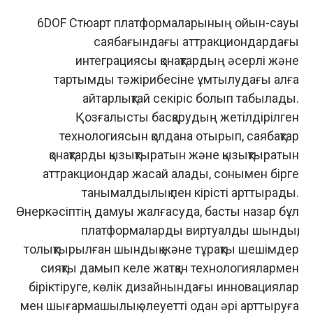
6DOF Стюарт платформаларының ойын-сауық
саябағындағы аттракциондардағы
интеграциясы қонақтардың әсерлі және
тартымды тәжірибесіне ұмтылудағы алға
айтарлықтай секіріс болып табылады.
Қозғалысты басқарудың жетілдірілген
технологиясын қолдана отырып, саябақтар
қонақтарды қызықтыратын және қызықтыратын
аттракциондар жасай алады, сонымен бірге
танымалдылық пен кірісті арттырады.
Өнеркәсіптің дамуы жалғасуда, басты назар бұл
платформаларды виртуалды шындық,
толықтырылған шындық және тұрақты шешімдер
сияқты дамып келе жатқан технологиялармен
біріктіруге, көлік дизайнындағы инновациялар
мен шығармашылық әлеуетті одан әрі арттыруға