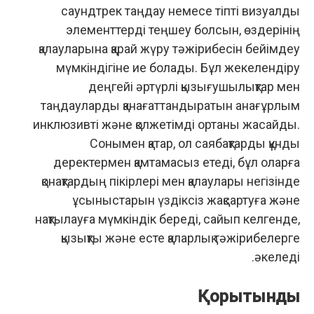
саундтрек таңдау немесе тіпті визуалды
элементтерді теңшеу болсын, өздерінің
қалауларына қарай жүру тәжірибесін бейімдеу
мүмкіндігіне ие болады. Бұл жекелендіру
деңгейі әртүрлі қызығушылықтар мен
таңдауларды қанағаттандыратын анағұрлым
инклюзивті және қолжетімді ортаны жасайды.
Сонымен қатар, ол саябақтарды құнды
деректермен қамтамасыз етеді, бұл оларға
қонақтардың пікірлері мен қалаулары негізінде
ұсыныстарын үздіксіз жақсартуға және
нақтылауға мүмкіндік береді, сайып келгенде,
қызықты және есте қаларлық тәжірибелерге
әкеледі.
Қорытынды