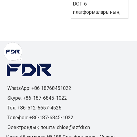
6-DOF
платформаларының
болашақ трендтері:
интеллект,
цифрландыру және
теңшеу
WhatsApp: +86 18768451022
Skype: +86-187-6845-1022
Тел: +86-512-6657-4526
Телефон: +86-187-6845-1022
Электрондық пошта:
chloe@szfdr.cn