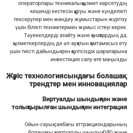
операторлары техникалық қызмет көрсетудің
кешенді кестесін құруы және күнделікті
тексерулер мен жөндеу жұмыстарын жүргізу
үшін білікті техниктермен жұмыс істеуі керек.
Тәуекелдерді азайту және қонақтардың да,
қызметкерлердің де әл-ауқатын қамтамасыз ету
үшін тиісті дайындық пен қауіпсіздік шараларына
инвестиция салу өте маңызды.
Жүріс технологиясындағы болашақ
трендтер мен инновациялар
Виртуалды шындықпен және
толықтырылған шындықпен интеграция
Ойын-сауық саябағы аттракциондарының
болашағы виртуалды шындық (VR) және