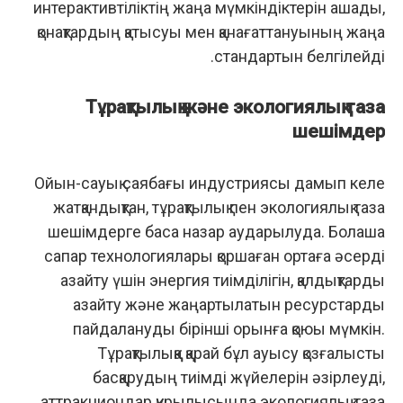
интерактивтіліктің жаңа мүмкіндіктерін ашады,
қонақтардың қатысуы мен қанағаттануының жаңа
стандартын белгілейді.
Тұрақтылық және экологиялық таза
шешімдер
Ойын-сауық саябағы индустриясы дамып келе
жатқандықтан, тұрақтылық пен экологиялық таза
шешімдерге баса назар аударылуда. Болашақ
сапар технологиялары қоршаған ортаға әсерді
азайту үшін энергия тиімділігін, қалдықтарды
азайту және жаңартылатын ресурстарды
пайдалануды бірінші орынға қоюы мүмкін.
Тұрақтылыққа қарай бұл ауысу қозғалысты
басқарудың тиімді жүйелерін әзірлеуді,
аттракциондар құрылысында экологиялық таза