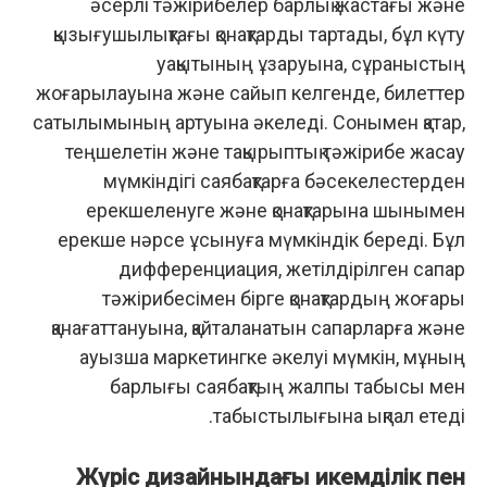
әсерлі тәжірибелер барлық жастағы және
қызығушылықтағы қонақтарды тартады, бұл күту
уақытының ұзаруына, сұраныстың
жоғарылауына және сайып келгенде, билеттер
сатылымының артуына әкеледі. Сонымен қатар,
теңшелетін және тақырыптық тәжірибе жасау
мүмкіндігі саябақтарға бәсекелестерден
ерекшеленуге және қонақтарына шынымен
ерекше нәрсе ұсынуға мүмкіндік береді. Бұл
дифференциация, жетілдірілген сапар
тәжірибесімен бірге қонақтардың жоғары
қанағаттануына, қайталанатын сапарларға және
ауызша маркетингке әкелуі мүмкін, мұның
барлығы саябақтың жалпы табысы мен
табыстылығына ықпал етеді.
Жүріс дизайнындағы икемділік пен