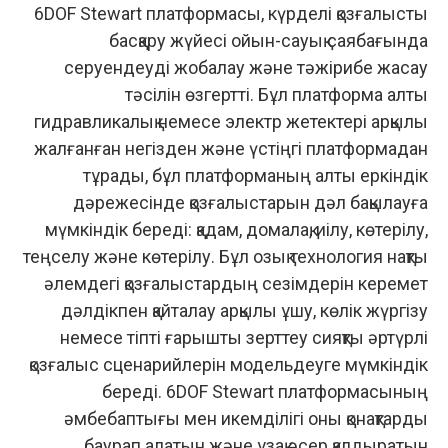
6DOF Stewart платформасы, күрделі қозғалысты
басқару жүйесі ойын-сауық саябағында
серуендеуді жобалау және тәжірибе жасау
тәсілін өзгертті. Бұл платформа алты
гидравликалық немесе электр жетектері арқылы
жалғанған негізден және үстіңгі платформадан
тұрады, бұл платформаның алты еркіндік
дәрежесінде қозғалыстарын дәл бақылауға
мүмкіндік береді: қадам, домалақ, иілу, көтерілу,
теңселу және көтерілу. Бұл озық технология нақты
әлемдегі қозғалыстардың сезімдерін керемет
дәлдікпен қайталау арқылы ұшу, көлік жүргізу
немесе тіпті ғарышты зерттеу сияқты әртүрлі
қозғалыс сценарийлерін модельдеуге мүмкіндік
береді. 6DOF Stewart платформасының
әмбебаптығы мен икемділігі оны қонақтарды
баурап алатын және ұзақ әсер қалдыратын