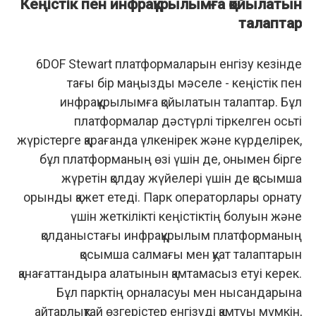
Кеңістік пен инфрақұрылымға қойылатын
талаптар
6DOF Stewart платформаларын енгізу кезінде
тағы бір маңызды мәселе - кеңістік пен
инфрақұрылымға қойылатын талаптар. Бұл
платформалар дәстүрлі тіркелген осьті
жүрістерге қарағанда үлкенірек және күрделірек,
бұл платформаның өзі үшін де, онымен бірге
жүретін қолдау жүйелері үшін де қосымша
орынды қажет етеді. Парк операторлары орнату
үшін жеткілікті кеңістіктің болуын және
қолданыстағы инфрақұрылым платформаның
қосымша салмағы мен қуат талаптарын
қанағаттандыра алатынын қамтамасыз етуі керек.
Бұл парктің орналасуы мен нысандарына
айтарлықтай өзгерістер енгізуді қамтуы мүмкін,