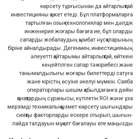
көрсету тұрғысынан да айтарлықтай
инвестицияны қажет етеді. Бұл платформаларға
тартылған озық технологиялар мен дәлдік
инженерия жоғары бағаға ие, бұл оларды
сапарды жобалаудың қымбат нұсқаларының
біріне айналдырады. Дегенмен, инвестицияның
әлеуетті қайтарымы айтарлықтай, өйткені
кеңейтілген сапар тәжірибесі және
танымалдылығы жоғары билеттерді сатуға
және кірістің өсуіне әкелуі мүмкін. Саябақ
операторлары шешім қабылдағанға дейін
қонақтардың сұранысы, күтілетін ROI және ұзақ
мерзімді техникалық қызмет көрсету шығындары
сияқты факторларды ескере отырып, шығын-
пайда талдауын мұқият бағалауы өте маңызды.