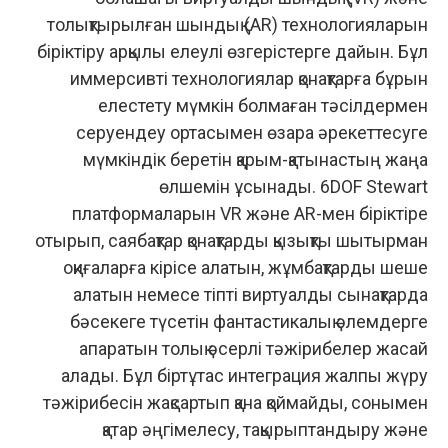
толықтырылған шындық (AR) технологияларын
біріктіру арқылы елеулі өзгерістерге дайын. Бұл
иммерсивті технологиялар қонақтарға бұрын
елестету мүмкін болмаған тәсілдермен
серуендеу ортасымен өзара әрекеттесуге
мүмкіндік беретін қарым-қатынастың жаңа
өлшемін ұсынады. 6DOF Stewart
платформаларын VR және AR-мен біріктіре
отырып, саябақтар қонақтарды қызықты шытырман
оқиғаларға кірісе алатын, жұмбақтарды шеше
алатын немесе тіпті виртуалды сынақтарда
бәсекеге түсетін фантастикалық әлемдерге
апаратын толық әсерлі тәжірибелер жасай
алады. Бұл біртұтас интеграция жалпы жүру
тәжірибесін жақсартып қана қоймайды, сонымен
қатар әңгімелесу, тақырыптандыру және