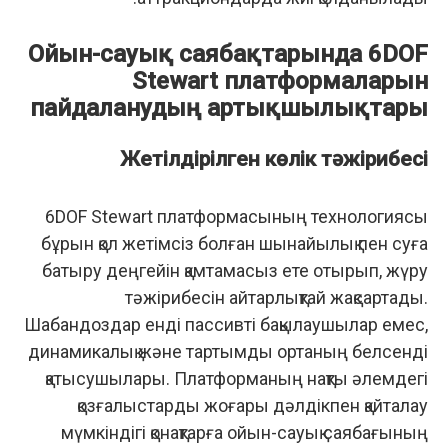
Ойын-сауық саябақтарында 6DOF
Stewart платформаларын
пайдаланудың артықшылықтары
Жетілдірілген көлік тәжірибесі
6DOF Stewart платформасының технологиясы
бұрын қол жетімсіз болған шынайылық пен суға
батыру деңгейін қамтамасыз ете отырып, жүру
тәжірибесін айтарлықтай жақсартады.
Шабандоздар енді пассивті бақылаушылар емес,
динамикалық және тартымды ортаның белсенді
қатысушылары. Платформаның нақты әлемдегі
қозғалыстарды жоғары дәлдікпен қайталау
мүмкіндігі қонақтарға ойын-сауық саябағының