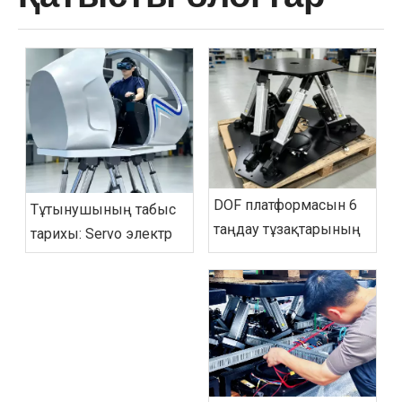
6 DOF платформасын
Тұтынушының табыс
таңдау тұзақтарының
тарихы: Servo электр
алдын алу
цилиндрі 6-DOF
нұсқаулығы:
платформасы жеке
бұрмаланған
ұшуды
сипаттамадан айналма
симуляциялаудағы
жолдарды болдырмау
ауырсыну нүктелерін
үшін шешімді
қалай шешеді
сәйкестендіруге дейін