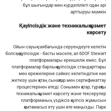
бұл шығындар мен күрделілікті одан әрі
арттыруы мүмкін.
Қауіпсіздік және техникалық қызмет
көрсету
Ойын-сауық саябағында серуендеуге келетін
болсақ, қауіпсіздік - басты мәселе, ал 6DOF Stewart
платформалары ерекшелік емес. Бұл
платформалар барлық қауіпсіздік стандарттары
мен ережелеріне сәйкес келетіндігіне көз
жеткізу үшін қатаң сынақтар мен сертификаттау
процестерінен өтеді. Сонымен қатар, тұрақты
техникалық қызмет көрсету және тексерулер
платформаның үздіксіз қауіпсіз жұмысын
қамтамасыз ету үшін өте маңызды. Парк