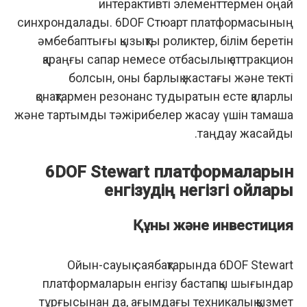
интерактивті элементтермен оңай
синхрондалады. 6DOF Стюарт платформасының
әмбебаптығы қызықты роликтер, білім беретін
қараңғы сапар немесе отбасылық аттракцион
болсын, оны барлық жастағы және текті
қонақтармен резонанс тудыратын есте қаларлық
және тартымды тәжірибелер жасау үшін тамаша
таңдау жасайды.
6DOF Stewart платформаларын
енгізудің негізгі ойлары
Құны және инвестиция
Ойын-сауық саябақтарында 6DOF Stewart
платформаларын енгізу бастапқы шығындар
тұрғысынан да, ағымдағы техникалық қызмет