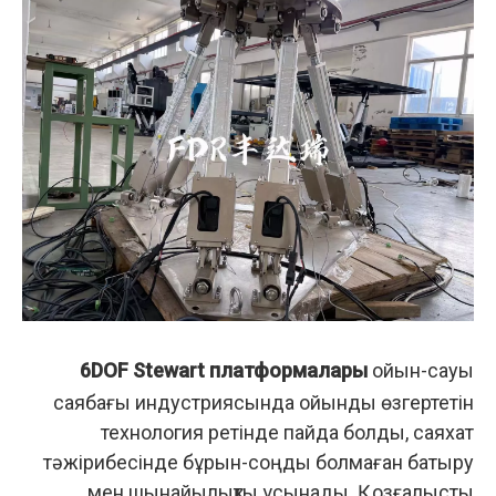
6DOF Stewart платформалары
ойын-сауық
саябағы индустриясында ойынды өзгертетін
технология ретінде пайда болды, саяхат
тәжірибесінде бұрын-соңды болмаған батыру
мен шынайылықты ұсынады. Қозғалысты