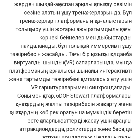
жерден шықпай-ақ аспан арқылы қалықтау сезімін
сезіне алатын ұшу тренажерларында. Бұл
тренажерлар платформаның қозғалыстарын
толықтыру үшін жоғары ажыратымдылықтағы
көрнекі бейнелер мен дыбыстарды
пайдаланады, бұл толықтай иммерсивті ұшу
тәжірибесін жасайды. Тағы бір қызықты қолданба
виртуалды шындық (VR) сапарларында, мұнда
платформаның қозғалысы шынайы интерактивті
және тартымды тәжірибені қамтамасыз ету үшін
VR гарнитураларымен синхрондалады.
Сонымен қатар, 6DOF Stewart платформалары
қонақтардың жалпы тәжірибесін жақсарту және
қонақтардың көбірек оралуына мүмкіндік беретін
есте қаларлық сәттерді жасау үшін қараңғы
аттракциондарда, роликтерде және басқа да
аттракциондарда жиі қолданылады.