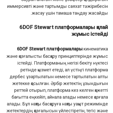
иммерсивті және тартымды саяхат тәжірибесін
жасау үшін тамаша таңдау жасайды.
6DOF Stewart платформалары қалай
жұмыс істейді
6DOF Stewart платформалары
кинематика
және қозғалысты басқару принциптерінде жұмыс
істейді. Платформаның негізі бекіту нүктесі
ретінде қызмет етеді, ал үстіңгі платформа
дербес ұзартылатын немесе тартылатын алты
жетекке қосылған. Әрбір жетектің ұзындығын
реттей отырып, платформа кез келген қажетті
бағытта еңкейіп, айнала алады немесе қозғала
алады. Бұл нақты басқаруға нақты уақыт режимінде
жетектердің қозғалысын үйлестіретін, тегіс және