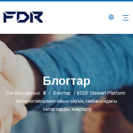
Блогтар
Сіз осындасыз:
Үй
/
Блогтар
/
6DOF Stewart Platform
технологиясымен ойын-сауық саябағындағы
сапарларды жақсарту