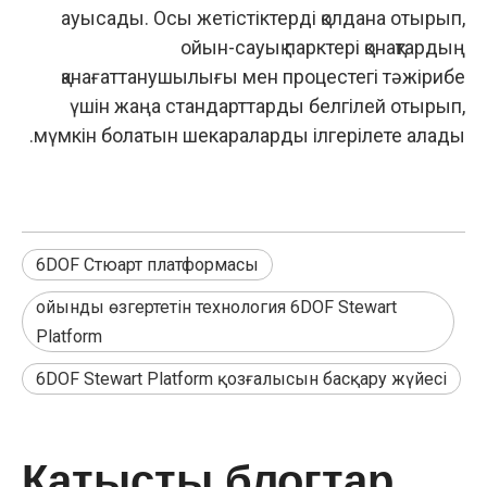
ауысады. Осы жетістіктерді қолдана отырып,
ойын-сауық парктері қонақтардың
қанағаттанушылығы мен процестегі тәжірибе
үшін жаңа стандарттарды белгілей отырып,
мүмкін болатын шекараларды ілгерілете алады.
6DOF Стюарт платформасы
ойынды өзгертетін технология 6DOF Stewart
Platform
6DOF Stewart Platform қозғалысын басқару жүйесі
Қатысты блогтар