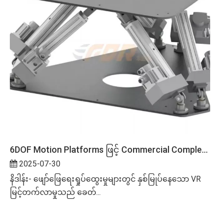
6DOF Motion Platforms ဖြင့် Commercial Complexes များတွင် VR Entertainment ကို အသွင်ပြောင်းခြင်း။
2025-07-30
နိဒါန်း- ဖျော်ဖြေရေးရှုပ်ထွေးမှုများတွင် နှစ်မြုပ်နေသော VR
မြင့်တက်လာမှုသည် ခေတ်...