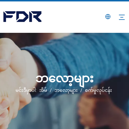
ဘလော့များ
မင်းဒီမှာပါ:
အိမ်
/
ဘလော့များ
/
စက်မှုလုပ်ငန်း