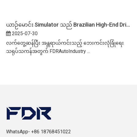
ယာဉ်မောင်း Simulator သည် Brazilian High-End Driving School အတွက် အဆင့်မြင့် ယာဉ်မောင်းသင်တန်းကို မြှင့်တင်ပေးပါသည်။
2025-07-30
လက်တွေ့ဆန်ပြီး အန္တရာယ်ကင်းသည့် ဘေးကင်းလုံခြုံရေး
သရုပ်သကန်အတွက် FDRAutoIndustry ...
WhatsApp- +86 18768451022