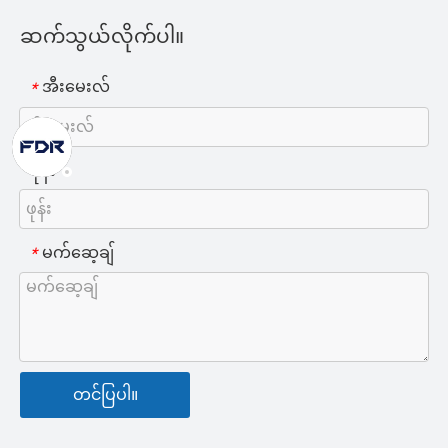
ဆက်သွယ်လိုက်ပါ။
အီးမေးလ်
*
ဖုန်း
မက်ဆေ့ချ်
*
တင်ပြပါ။