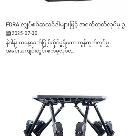
FDRA လျှပ်စစ်ဆလင်ဒါများဖြင့် အရက်ထုတ်လုပ်မှု စွမ်းဆောင်ရည်ကို မြှင့်တင်ခြင်း။
2025-07-30
နိဒါန်း ယနေ့ခေတ်ပြိုင်ဆိုင်မှုရှိသော ကုန်ထုတ်လုပ်မှု
အခင်းအကျင်းတွင်၊ စက်မှုလုပ်င...