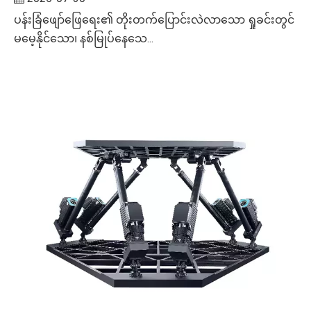
ပန်းခြံဖျော်ဖြေရေး၏ တိုးတက်ပြောင်းလဲလာသော ရှုခင်းတွင်
မမေ့နိုင်သော၊ နစ်မြုပ်နေသေ...