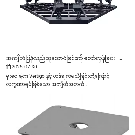
အကျိတ်ပြန်လည်ထူထောင်ခြင်းကို တော်လှန်ခြင်း- ဂျာမန်ဆေးရုံတစ်ရုံသည် 6DOF Motion Platforms ကို ဟန်ချက်ညီသောကုထုံးအတွက် အသုံးပြုနည်း
2025-07-30
မူးဝေခြင်း၊ Vertigo နှင့် ဟန်ချက်မညီခြင်းတို့ကြောင့်
လက္ခဏာရပ်ဖြစ်သော အကျိတ်အတက်...