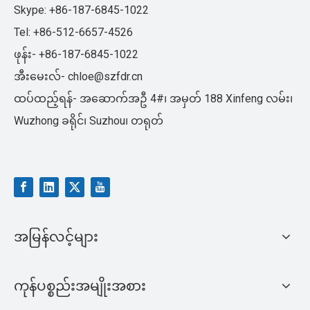
Skype: +86-187-6845-1022
Tel: +86-512-6657-4526
ဖုန်း- +86-187-6845-1022
အီးမေးလ်-
chloe@szfdr.cn
ထပ်ထည့်ရန်- အဆောက်အဦ 4#၊ အမှတ် 188 Xinfeng လမ်း၊
Wuzhong ခရိုင်၊ Suzhou၊ တရုတ်
အမြန်လင့်များ
ကုန်ပစ္စည်းအမျိုးအစား