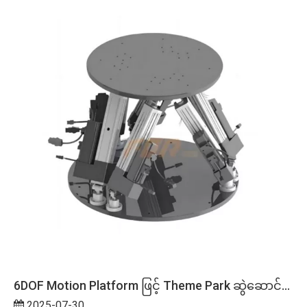
6DOF Motion Platform ဖြင့် Theme Park ဆွဲဆောင်မှုများကို ပြောင်းလဲခြင်း- India မှ Case Study
2025-07-30