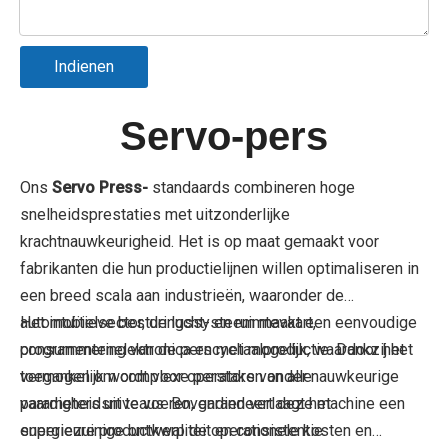
Indienen
Servo-pers
Ons
Servo Press-
standaards combineren hoge
snelheidsprestaties met uitzonderlijke
krachtnauwkeurigheid. Het is op maat gemaakt voor
fabrikanten die hun productielijnen willen optimaliseren in
een breed scala aan industrieën, waaronder de
automobielsector, de lucht- en ruimtevaart,
Het intuïtieve besturingssysteem maakt een eenvoudige
consumentenelektronica en metaalproductie. Dankzij het
programmering van de perscycli mogelijk, waardoor het
vermogen om complexe perstaken onder nauwkeurige
toegankelijk wordt voor operators van alle
parameters uit te voeren, garandeert deze machine een
vaardigheidsniveaus. Bovendien verlaagt het
superieure productkwaliteit en consistentie.
energiezuinige ontwerp de operationele kosten en